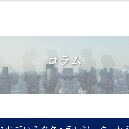
コラム
されているタグ :
テレワーク
,
セ