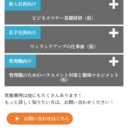
新入社員向け
ビジネスマナー基礎研修（仮）
【セミナー内容】
1．プロフェッショナルなビジネスパーソンとは
2． 実務スキルの前に、3つのビジネス基礎力を身につけ
3．「前に踏み出す力」を身につける！
4．「考え抜く力」を身につける！
5．「チームで働く力」を身につける！
6．私のコミットメント
若手社員向け
る！
ワンランクアップの仕事術（仮）
【セミナー内容】
1．なりたい自分の姿とは？
2．自分にとっての仕事とは？
3．自分の強みと課題、成長目標を考える
4．将来の自分を考える
5．仕事における成長とは？（仕事におけるマインドセッ
6．ヒューマンスキルを高めるには
7．仕事におけるコミュニケーションの重要性
8．上司・先輩との関わり方
管理職向け
ト）
管理職のためのハラスメント対策と職場マネジメント
（仮）
【セミナー内容】
1．管理者とは
2．管理者のとるべき態度
3．有効な管理活動
4．強いリーダーシップ
5．部下と自分の動機付け
6．組織活性化の原則
実施事例は他にもたくさんあります！
もっと詳しく知りたい方は、お問い合わせください！
お問い合わせはこちら