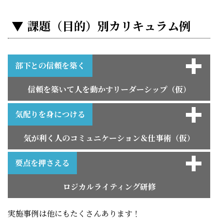
課題（目的）別カリキュラム例
部下との信頼を築く
信頼を築いて人を動かすリーダーシップ（仮）
【セミナー内容】
1．リーダーシップとマネジメント
2．信頼に基づくリーダーシップ
3．信頼を築くためのコミュニケーション・スキル
4．信頼して部下に仕事を任せる
5．いつ任せる？どこまで任せる？
6．何を任せる？どのように任せる？
7．まとめ・質疑応答
気配りを身につける
気が利く人のコミュニケーション＆仕事術（仮）
【セミナー内容】
1．職場のコミュニケーション
2．話の聴き方
3．会話術
4．相手に伝わる話し方
5．質問力
6．印象コントロール
要点を押さえる
ロジカルライティング研修
【セミナー内容】
１．ロジカルライティングとは？
２．わかりやすい文章とは？
３．論理的に文章を組み立てる
実施事例は他にもたくさんあります！