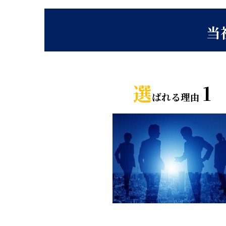
当
選
1
ばれる理由