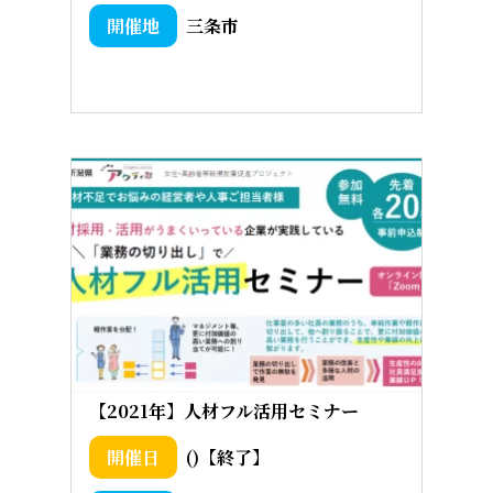
三条市
【2021年】人材フル活用セミナー
()【終了】